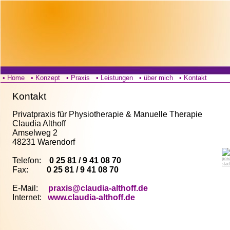
• Home
• Konzept
• Praxis
• Leistungen
• über mich
• Kontakt
Kontakt
Privatpraxis für Physiotherapie & Manuelle Therapie
Claudia Althoff
Amselweg 2
48231 Warendorf
Telefon:
0 25 81 / 9 41 08 70
pow
sta
Fax:
0 25 81 / 9 41 08 70
E-Mail:
praxis@claudia-althoff.de
Internet:
www.claudia-althoff.de